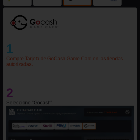
1
Compre Tarjeta de GoCash Game Card en las tiendas
autorizadas.
2
Seleccione "Gocash".